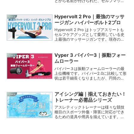
とから名前が付けられた、セルフマッサ
ージツールです。2つのボールが中央でつ
ながったデザインで、身体の様々な部位
にフィットし、効果的に筋肉をほぐすこ
Hypervolt 2 Pro｜最強のマッサ
ツール
とができます。特に、背...
ージガン ハイパーボルト2プロ
Hypervolt 2 Pro はトップアスリートも
セルフケアグッズとして愛用している史
上最強のマッサージガンです。現存のマ
ッサージガンの中ではハイエンドモデル
で「最強のマッサージガン」といっても
過言ではありません。14mmのストロー
Vyper 3 バイパー3｜振動フォー
ツール
ク長や90wのパワフルモーター、5段階の
ムローラー
振動調節機能は類似品にはない最強機能
です。
バイパー３は振動フォームローラーの最
上位機種です。バイパー2.0に比較して形
状は若干細長くなりましたが、円筒の側
面が曲面になったことにより、上肢や下
肢をのせた際に横にずれ落ちることが少
なくなりました。また、人の体幹や四肢
アイシング編｜揃えておきたい！
ツール
は曲面のため、当たる面が増えフィット
トレーナー必需品シリーズ
感が良くなり、腰背部の外側にも振動を
伝えられやすくなりました。
アスレティックトレーナーは様々な競技
種目のスポーツ外傷・障害に対応ができ
るための道具や用具を揃えています。今
回はアスレティックトレーナーが取り揃
えている必需品のうち、アイシング用グ
ッズを紹介します。ビニール袋、氷の