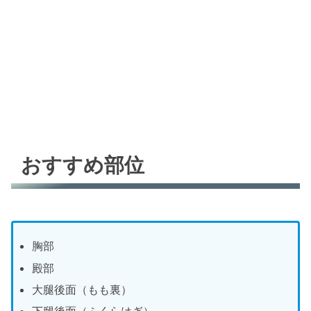
おすすめ部位
胸部
殿部
大腿後面（もも裏）