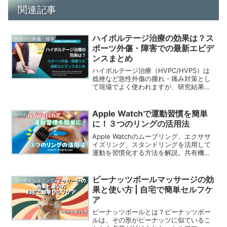
関連記事
ハイボルテージ治療の効果は？ス
スポーツ外傷・障害
ポーツ外傷・障害での最新エビデ
ンスまとめ
ハイボルテージ治療（HVPC/HVPS）は
捻挫など急性外傷の腫れ・痛み対策とし
て現場でよく使われますが、研究結果は
一貫しません。本記事ではシステマティ
ックレビューとRCTを中心に、足関節捻
挫、筋肉痛（DOMS）、膝前面痛、テニ
Apple Watchで運動習慣を簡単
ツール
ス肘、足底腱膜炎など慢性・緩徐発症障
に！３つのリングの活用法
害まで、効果と使いどころを整理しま
す。
Apple Watchのムーブリング、エクササ
イズリング、スタンドリングを活用して
運動を習慣化する方法を解説。共有機能
で友人や家族など、仲間とモチベーショ
ンを維持しながら、健康的なライフスタ
イルを手に入れましょう。
ピーナッツボールマッサージの効
コンディショニング
果と使い方 | 自宅で簡単セルフケ
ア
ピーナッツボールとは？ピーナッツボー
ルは、その形がピーナッツに似ているこ