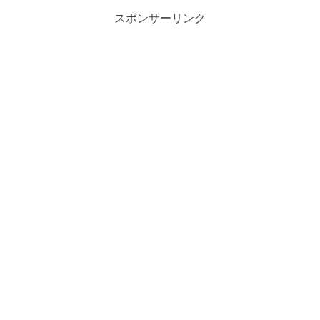
う、アイシング固定用品、アイシングラ
ップ、バンデージ、マイクロカレント
スポンサーリンク
（微弱電流）療法機器、バケツ、トゥー
キャップ、ネッククーラーなどを紹介し
ています。