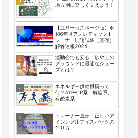
地方別に楽しく覚えよう！
【ユリーカスポーツ版】令
和6年度アスレティックト
レーナー理論試験（基礎）
解答速報2024
運動会でも安心！砂や土の
グラウンドに最適なシュー
ズとは？
エネルギー供給機構って
何？ATP-CP系、解糖系、
有酸素系
トレーナー直伝！正しいア
イシング用アイスパックの
作り方