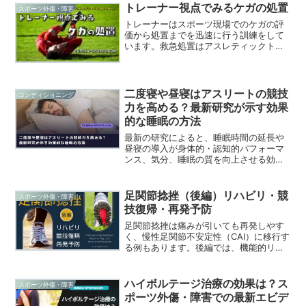
ワ足関節ルール、MRI/エコーの位置づけ
トレーナー視点でみるケガの処置
スポーツ外傷・障害
を整理。さらにRICE、冷却・圧迫、
トレーナーはスポーツ現場でのケガの評
NSAIDs、電気刺激や温熱のエビデンスま
価から処置までを迅速に行う訓練をして
で、現場で迷わない急性期の“型”を解説
います。救急処置はアスレティックトレ
します。
ーナーの実技試験の一つでもあります。
緊急度の高いものを常に想定し、救急車
や医療機関への搬送の必要性を確認後、
鑑別、必要な処置を行います。今回は救
二度寝や昼寝はアスリートの競技
コンディショニング
急対応中にトレーナーがどんなことを考
力を高める？最新研究が示す効果
えながら対応しているのかを紹介しま
的な睡眠の方法
す。
最新の研究によると、睡眠時間の延長や
昼寝の導入が身体的・認知的パフォーマ
ンス、気分、睡眠の質を向上させる効果
が実証されています。特に、通常の睡眠
に加え46～113分の追加睡眠や20～90分
の昼寝が有効。睡眠不足に悩むアスリー
足関節捻挫（後編）リハビリ・競
スポーツ外傷・障害
トが簡単に取り入れられる方法を紹介し
技復帰・再発予防
ます。
足関節捻挫は痛みが引いても再発しやす
く、慢性足関節不安定性（CAI）に移行す
る例もあります。後編では、機能的リハ
ビリ（早期荷重＋運動）を軸に、可動域
（特に背屈）・筋力・関節モビライゼー
ション・バランス訓練の組み立て方を具
ハイボルテージ治療の効果は？ス
スポーツ外傷・障害
体化。RTPの評価（自己評価尺度・ホッ
ポーツ外傷・障害での最新エビデ
プ/バランステスト）、テーピングとブレ