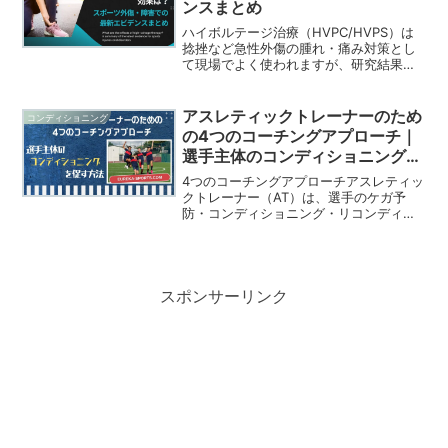
ンスまとめ
ース、予防プログラム、高位足関節捻挫
とCAIの要点までを現場向けに整理しま
ハイボルテージ治療（HVPC/HVPS）は
す。
捻挫など急性外傷の腫れ・痛み対策とし
て現場でよく使われますが、研究結果は
一貫しません。本記事ではシステマティ
ックレビューとRCTを中心に、足関節捻
挫、筋肉痛（DOMS）、膝前面痛、テニ
アスレティックトレーナーのため
コンディショニング
ス肘、足底腱膜炎など慢性・緩徐発症障
の4つのコーチングアプローチ｜
害まで、効果と使いどころを整理しま
選手主体のコンディショニングを
す。
促す方法
4つのコーチングアプローチアスレティッ
クトレーナー（AT）は、選手のケガ予
防・コンディショニング・リコンディシ
ョニングをサポートする立場にありま
す。しかし「やらされるコンディショニ
ング」「やらされるトレーニング」では
効果が限定的です。選手が...
スポンサーリンク