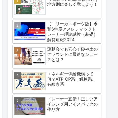
地方別に楽しく覚えよう！
【ユリーカスポーツ版】令
和6年度アスレティックト
レーナー理論試験（基礎）
解答速報2024
運動会でも安心！砂や土の
グラウンドに最適なシュー
ズとは？
エネルギー供給機構って
何？ATP-CP系、解糖系、
有酸素系
トレーナー直伝！正しいア
イシング用アイスパックの
作り方