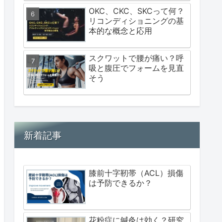
OKC、CKC、SKCって何？
リコンディショニングの基
本的な概念と応用
スクワットで腰が痛い？呼
吸と腹圧でフォームを見直
そう
新着記事
膝前十字靭帯（ACL）損傷
は予防できるか？
花粉症に鍼灸は効く？研究