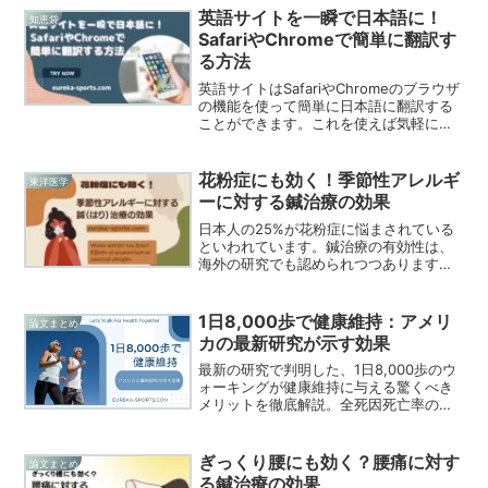
の具体的な効果と実践的な応用方法につ
英語サイトを一瞬で日本語に！
知恵袋
いて詳しく解説します。
SafariやChromeで簡単に翻訳す
る方法
英語サイトはSafariやChromeのブラウザ
の機能を使って簡単に日本語に翻訳する
ことができます。これを使えば気軽に海
外の最新情報を収集したり、海外の通販
サイトから日本に取り寄せることもでき
ます。今回は、英語サイトを日本語でサ
花粉症にも効く！季節性アレルギ
東洋医学
クサク読むためのブラウザの日本語翻訳
ーに対する鍼治療の効果
機能の手順を紹介します。また、日本語
にならない時の対処法も紹介していま
日本人の25%が花粉症に悩まされている
す。
といわれています。鍼治療の有効性は、
海外の研究でも認められつつあります。
思うように薬が服用できないアスリート
にとって、鍼治療は花粉症の症状を緩和
させるのに有効です。今回は花粉症に対
1日8,000歩で健康維持：アメリ
論文まとめ
する鍼治療の効果を紹介します。
カの最新研究が示す効果
最新の研究で判明した、1日8,000歩のウ
ォーキングが健康維持に与える驚くべき
メリットを徹底解説。全死因死亡率の低
下とその科学的根拠を詳しく紹介し、健
康寿命を延ばすための歩数の重要性につ
いて考察します。
ぎっくり腰にも効く？腰痛に対す
論文まとめ
る鍼治療の効果