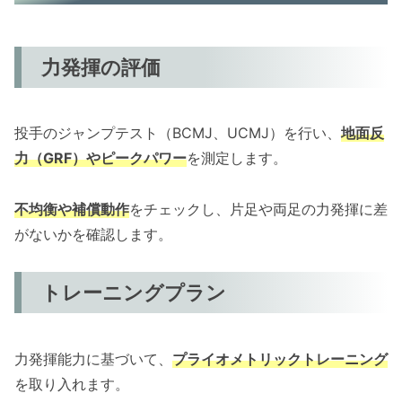
力発揮の評価
投手のジャンプテスト（BCMJ、UCMJ）を行い、
地面反
力（GRF）やピークパワー
を測定します。
不均衡や補償動作
をチェックし、片足や両足の力発揮に差
がないかを確認します。
トレーニングプラン
力発揮能力に基づいて、
プライオメトリックトレーニング
を取り入れます。