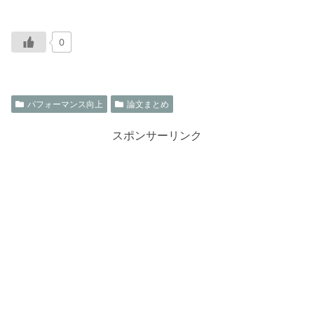
0
パフォーマンス向上
論文まとめ
スポンサーリンク