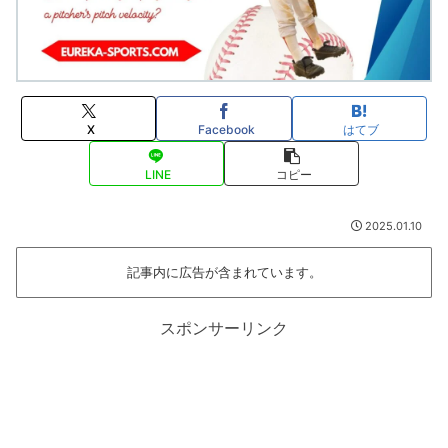
X
Facebook
はてブ
LINE
コピー
2025.01.10
記事内に広告が含まれています。
スポンサーリンク