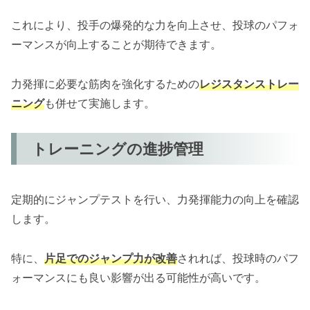
これにより、投手の爆発的な力を向上させ、投球のパフォ
ーマンスが向上することが期待できます。
力発揮に必要な筋肉を強化するための
レジスタンストレー
ニング
も併せて実施します。
トレーニングの進捗管理
定期的にジャンプテストを行い、力発揮能力の向上を確認
します。
特に、
片足でのジャンプ力が改善
されれば、投球時のパフ
ォーマンスにも良い影響が出る可能性が高いです。