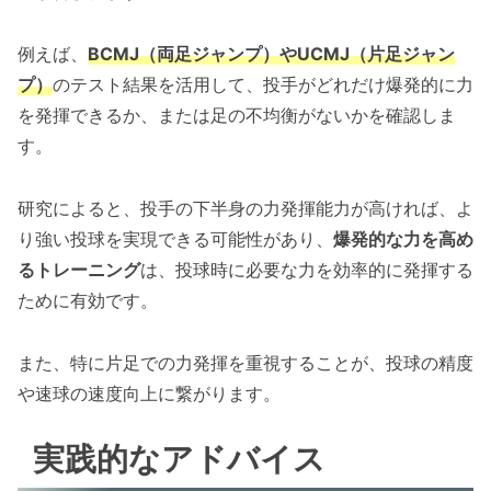
例えば、
BCMJ（両足ジャンプ）やUCMJ（片足ジャン
プ）
のテスト結果を活用して、投手がどれだけ爆発的に力
を発揮できるか、または足の不均衡がないかを確認しま
す。
研究によると、投手の下半身の力発揮能力が高ければ、よ
り強い投球を実現できる可能性があり、
爆発的な力を高め
るトレーニング
は、投球時に必要な力を効率的に発揮する
ために有効です。
また、特に片足での力発揮を重視することが、投球の精度
や速球の速度向上に繋がります。
実践的なアドバイス