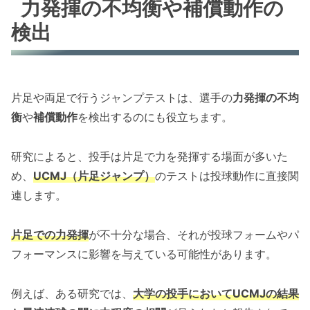
力発揮の不均衡や補償動作の
検出
片足や両足で行うジャンプテストは、選手の
力発揮の不均
衡
や
補償動作
を検出するのにも役立ちます。
研究によると、投手は片足で力を発揮する場面が多いた
め、
UCMJ（片足ジャンプ）
のテストは投球動作に直接関
連します。
片足での力発揮
が不十分な場合、それが投球フォームやパ
フォーマンスに影響を与えている可能性があります。
例えば、ある研究では、
大学の投手においてUCMJの結果