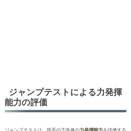
ジャンプテストによる力発揮
能力の評価
ジャンプテストは、投手の下半身の
力発揮能力
を評価する