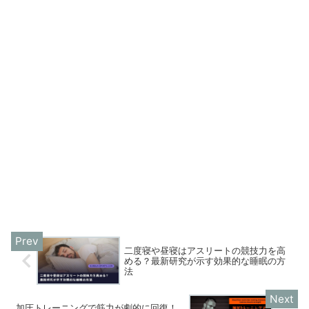
二度寝や昼寝はアスリートの競技力を高
める？最新研究が示す効果的な睡眠の方
法
加圧トレーニングで筋力が劇的に回復！