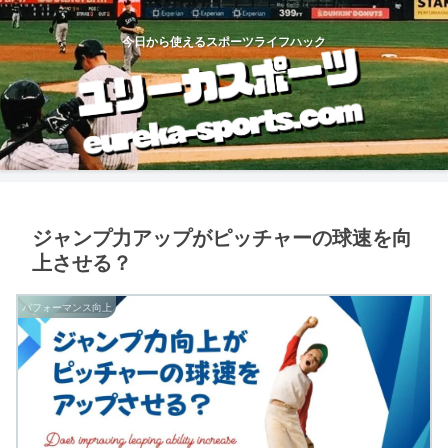
今日から使えるスポーツライフハック
ジャンプ力アップがピッチャーの球速を向
上させる？
パフォーマンス向上