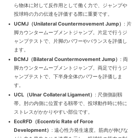
ら物体に対して反作用として働く力で、ジャンプや
投球時の力の伝達を評価する際に重要です。
UCMJ（Unilateral Countermovement Jump）
: 片
脚カウンタームーブメントジャンプ。片足で行うジ
ャンプテストで、片脚のパワーやバランスを評価し
ます。
BCMJ（Bilateral Countermovement Jump）
: 両
脚カウンタームーブメントジャンプ。両足で行うジ
ャンプテストで、下半身全体のパワーを評価しま
す。
UCL（Ulnar Collateral Ligament）
: 尺側側副靱
帯。肘の内側に位置する靱帯で、投球動作時に特に
ストレスがかかりやすい部位です。
EccRFD（Eccentric Rate of Force
Development）
: 遠心性力発生速度。筋肉が伸びな