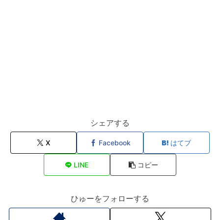
シェアする
X
Facebook
はてブ
LINE
コピー
ひゅーをフォローする