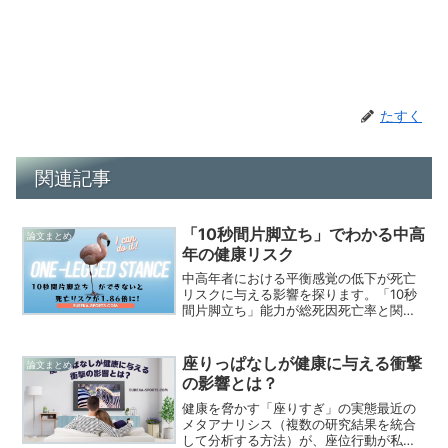
たすく
関連記事
「10秒間片脚立ち」でわかる中高
論文まとめ
年の健康リスク
中高年者における平衡感覚の低下が死亡
リスクに与える影響を探ります。「10秒
間片脚立ち」能力が総死因死亡率と関連
することが明らかになった研究結果を紹
介し、健康維持の重要性について考察し
ます。転倒や死亡リスクを低減させるた
座りっぱなしが健康に与える衝撃
論文まとめ
めの対策についても触れています。
の影響とは？
健康を脅かす「座りすぎ」の実態最近の
メタアナリシス（複数の研究結果を統合
して分析する方法）が、座位行動が私た