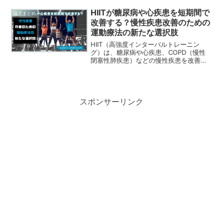
ル別トレーニング例を詳しく解説してい
ます。HIITで健康的なライフスタイルを
HIITが糖尿病や心疾患を短期間で
論文まとめ
始めましょう！
改善する？慢性疾患改善のための
運動療法の新たな選択肢
HIIT（高強度インターバルトレーニン
グ）は、糖尿病や心疾患、COPD（慢性
閉塞性肺疾患）などの慢性疾患を改善す
る効果が科学的に証明されています。こ
の記事では、最新研究を基にした具体的
な実践方法や健康効果について詳しく解
説します。
スポンサーリンク