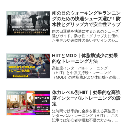
ちの健康にどのように影響を及ぼすかを
明らかにしました。この分析は、
1,331,468人を対象に、座っている時間や
雨の日のウォーキングやランニン
運動習慣と健康
テレビ視聴と健康問題...
グのための快適シューズ選び！防
水性とグリップ力で安全性アップ
雨の日運動を快適にするためのシューズ
選びガイド。防水性・グリップ力に優れ
たモデルや速乾性の高いデザインのシュ
ーズを紹介。おすすめブランドやシュー
ズを解説し、濡れた路面でも安全性と快
適性を確保しながらウォーキングやラン
HIITとMOD｜体脂肪減少に効果
運動習慣と健康
ニングをするためのシューズ選びのポイ
的なトレーニング方法
ントを詳しく説明します。
高強度インターバルトレーニング
（HIIT）と中強度持続トレーニング
（MOD）の体脂肪および体組成への影響
を徹底的に比較しました。786件の研究
から選ばれた41件の文献を分析し、HIIT
が絶対脂肪量の減少においてMODよりも
体力レベル別HIIT｜効果的な高強
運動習慣と健康
優れていることを示しました。食事や運
度インターバルトレーニングの設
動習慣が結果に与える影響も考察し、効
定
果的なトレーニング方法を探るための重
要な知見を提供します。健康的な体作り
短時間で効率的に全身を鍛える高強度イ
を目指す方必見の内容です。
ンターバルトレーニング（HIIT）。この
記事では初心者や運動不足の方から、運
動愛好者やアスリートまで対応したレベ