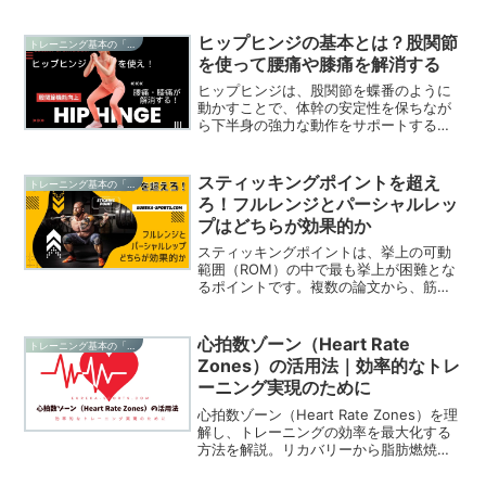
いきみとも言われ、主に高重量のストラ
クチュラルエクササイズ（脊柱に軸圧が
かかるコアエクササイズ）で、腹圧を高
ヒップヒンジの基本とは？股関節
トレーニング基本の「き」
める必要のある動作範囲で用いられま
を使って腰痛や膝痛を解消する
す。トレーニング中上級者では必須のテ
クニックとなります。今回はその効果や
ヒップヒンジは、股関節を蝶番のように
手順を紹介しています。
動かすことで、体幹の安定性を保ちなが
ら下半身の強力な動作をサポートする動
きです。ジャンプやリフティング、スク
ワットやデッドリフト時のケガ予防や膝
痛、腰痛軽減にも効果的です。初心者向
スティッキングポイントを超え
トレーニング基本の「き」
けの練習方法も紹介しています。
ろ！フルレンジとパーシャルレッ
プはどちらが効果的か
スティッキングポイントは、挙上の可動
範囲（ROM）の中で最も挙上が困難とな
るポイントです。複数の論文から、筋肥
大、筋力、パワーの要素においてパーシ
ャルレップと比較してフルレンジの方が
トレーニング効果が大きいことがわかっ
心拍数ゾーン（Heart Rate
トレーニング基本の「き」
ています。スティッキングポイントによ
Zones）の活用法｜効率的なトレ
り、トレーニングの安全性や効果が保証
ーニング実現のために
されているといっても過言ではありませ
ん。
心拍数ゾーン（Heart Rate Zones）を理
解し、トレーニングの効率を最大化する
方法を解説。リカバリーから脂肪燃焼、
有酸素運動、無酸素運動、最大運動ま
で、目的に合わせた心拍数ゾーンの特徴