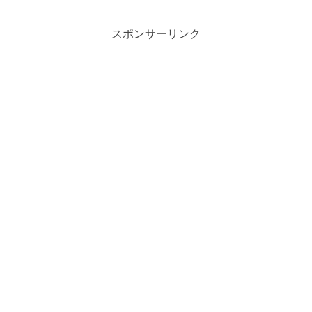
と効果を詳細に紹介します。運動強度を
適切に設定し、持久力やスピード向上、
ダイエットに効果的なトレーニングを目
スポンサーリンク
指しましょう。