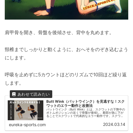
肩甲骨を開き、骨盤を後傾させ、背中を丸めます。
頸椎までしっかりと動くように、おへそをのぞき込むよう
にします。
呼吸を止めずに5カウントほどのリズムで10回ほど繰り返
します。
Butt Wink（バットウインク）を見逃すな！スク
ワットのエラー動作と改善法
バットウインク（Butt Wink）とは、スクワットの下降中の
ボトムポジションの近くで骨盤が後傾し、殿部が急に下が
ることでスクワットで代表的なエラー動作です。スクワッ
トの際にお尻が下がる様子を、まばたきに見立ててこのよ
うな呼び方をしていると考えられます。股関節のモビリテ
2024.03.14
eureka-sports.com
ィ低下、体幹のスタビリティ低下が原因で発生することが
多く、ヒップロッキングで改善させることができます。