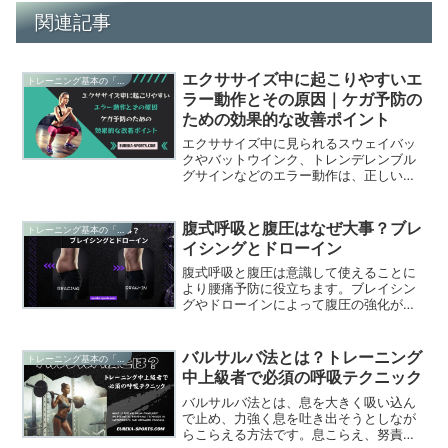
関連記事
エクササイズ中に起こりやすいエ
トレーニング基本の「き」
ラー動作とその原因｜ケガ予防の
ための効果的な改善ポイント
エクササイズ中に見られるスウェイバッ
クやバットウインク、トレンデレンブル
グサインなどのエラー動作は、正しいフ
ォームと強化トレーニングで防げます。
本記事では、それぞれのエラー動作の原
因と改善策を詳しく解説し、ケガ予防と
腹式呼吸と腹圧はなぜ大事？ブレ
トレーニング基本の「き」
パフォーマンス向上の方法を提案しま
イシングとドローイン
す。
腹式呼吸と腹圧は意識して使えることに
より腰痛予防に役立ちます。ブレイシン
グやドローインによって腹圧の強化がで
きます。腹圧が弱まったり、機能しなか
ったりすると、姿勢が悪くなり、腰痛の
原因になります。筋筋膜性腰痛（非特異
バルサルバ法とは？トレーニング
トレーニング基本の「き」
性腰痛）や、腰椎分離症、腰椎すべり
中上級者で必須の呼吸テクニック
症、腰椎椎間板ヘルニア、肩凝りや首の
凝り、五十肩、骨粗鬆症を合併すると腰
バルサルバ法とは、息を大きく吸い込ん
椎圧迫骨折などの発症リスクが高まりま
で止め、力強く息を吐き出そうとしなが
す。
らこらえる方法です。息こらえ、努責、