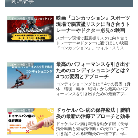
関連記事
映画『コンカッション』スポーツ
スポーツ外傷・障害
現場で脳震盪リスクに向き合うト
レーナーやドクター必見の映画
スポーツ現場で脳震盪リスクに向き合う
トレーナーやドクターに観てほしい映画
『コンカッション』。ウィル・スミス主
演の実話で、引退したNFL選手の脳震盪
問題を明らかにしたオマル医師が、NFL
やファンの抗議や対立に直面し、圧力や
最高のパフォーマンスを引き出す
スポーツ外傷・障害
脅迫にあいながらも、選手を守るために
ためのコンディショニングとは？
懸命に戦う姿が描かれます。Prime
4つの要因とアプローチ
Videoで視聴が可能です。
コンディショニングとは？4つの要因（身
体、環境、精神、戦術）から最高のパフ
ォーマンスを引き出すための最新アプロ
ーチを解説。競技成績向上とケガ予防を
目指し、柔道の受け身やスポーツ科学の
知見を活かしたトレーニング方法を紹
ドゥケルバン病の保存療法｜腱鞘
スポーツ外傷・障害
介。最適なコンディショニング戦略を学
炎の最新の治療アプローチと効果
びましょう。
ドゥケルバン病は親指を動かす腱（長母
指外転筋と短母指伸筋）の炎症によって
引き起こされる腱鞘炎の一種です。保存