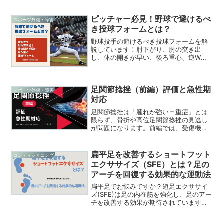
療法に焦点を当てた最新の治療法を、物
理療法、運動療法、超音波療法、鍼治
療、現代的なアプローチ（フォノフォレ
ピッチャー必見！野球で避けるべ
スポーツ外傷・障害
ーシス、イオントフォレシスなど）を中
き投球フォームとは？
心に解説しています。
野球投手の避けるべき投球フォームを解
説しています！肘下がり、肘の突き出
し、体の開きが早い、後ろ重心、逆Wフ
ォーム、リリースポイントのバラツキ、
体の回転不足、開きが早い、投げ急ぎ、
オーバーストライドなど、肩や肘に負担
足関節捻挫（前編）評価と急性期
をかけるフォームを避け、ケガ予防とパ
スポーツ外傷・障害
フォーマンス向上を実現するための改善
対応
方法を紹介します。
足関節捻挫は「腫れが強い＝重症」とは
限らず、骨折や高位足関節捻挫の見逃し
が問題になります。前編では、受傷機
転・観察・触診・ROM評価、徒手検査の
タイミング、X線が必要かを判断するオタ
ワ足関節ルール、MRI/エコーの位置づけ
扁平足を改善するショートフット
コンディショニング
を整理。さらにRICE、冷却・圧迫、
エクササイズ（SFE）とは？足の
NSAIDs、電気刺激や温熱のエビデンスま
アーチを回復する効果的な運動法
で、現場で迷わない急性期の“型”を解説
します。
扁平足でお悩みですか？短足エクササイ
ズ(SFE)は足の内在筋を強化し、足のアー
チを改善する効果が期待されています。5
週間以上の継続が重要です！詳しい方法
と効果を解説します。