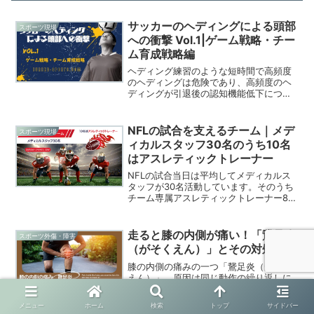
サッカーのヘディングによる頭部
スポーツ現場
への衝撃 Vol.1|ゲーム戦略・チー
ム育成戦略編
ヘディング練習のような短時間で高頻度
のヘディングは危険であり、高頻度のヘ
ディングが引退後の認知機能低下につな
がる可能性があります。特に頚部の筋力
が弱い、ジュニア選手、女子選手は特に
頭部への衝撃が大きいことがわかってい
NFLの試合を支えるチーム｜メデ
スポーツ現場
ます。ゴールキックをヘディングで受け
ィカルスタッフ30名のうち10名
る際の頭部への衝撃が大きいことやショ
はアスレティックトレーナー
ートコーナーやショートサイドゲーム
（SSG）が推奨されることについて紹介
NFLの試合当日は平均してメディカルス
しています。
タッフが30名活動しています。そのうち
チーム専属アスレティックトレーナー8名
と、どちらのチームにも属さないアスレ
ティックトレーナーが２名、合計10名が
アスレティックトレーナーです。今回は
走ると膝の内側が痛い！「鵞足炎
スポーツ外傷・障害
NFLで発表された「チームを支えるチー
（がそくえん）」とその対処方法
ム」、メディカルスタッフの内訳を紹介
します。
膝の内側の痛みの一つ「鵞足炎（がそく
えん）」。原因は同じ動作の繰り返しに
よる筋肉の張りで、動作不良や筋機能の
低下もリスクになります。鵞足炎の急性
メニュー
ホーム
検索
トップ
サイドバー
期の対処法や、ストレッチ、スポーツ復