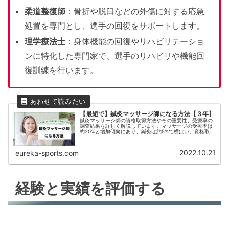
柔道整復師
：骨折や脱臼などの外傷に対する応急
処置を専門とし、選手の回復をサポートします。
理学療法士
：身体機能の回復やリハビリテーショ
ンに特化した専門家で、選手のリハビリや機能回
復訓練を行います。
【最短で】鍼灸マッサージ師になる方法【３年】
鍼灸マッサージ師の資格取得方法やその重要性、受療率の
調査結果を詳しく解説しています。マッサージの受療率は
約20%と増加傾向にあり、鍼灸は約5%で横ばい。資格取得
に必要な学校情報や、各資格の違い、法律についても触
れ、今後のキャリア形成に役立つ内容が満載です。鍼灸マ
ッサージの効果や資格の必要性についても説明しており、
2022.10.21
eureka-sports.com
業界を目指す方必見の情報を提供します。
経験と実績を評価する