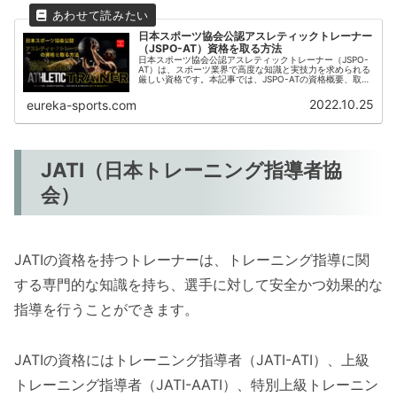
日本スポーツ協会公認アスレティックトレーナー
（JSPO-AT）資格を取る方法
日本スポーツ協会公認アスレティックトレーナー（JSPO-
AT）は、スポーツ業界で高度な知識と実技力を求められる
厳しい資格です。本記事では、JSPO-ATの資格概要、取得
方法、講習ルート、理論・実技試験の詳細、合格率などを
網羅。特に試験の難易度が高いため、各試験の内容と合格
2022.10.25
eureka-sports.com
基準を理解し、準備を進めるためのポイントを解説しま
す。資格取得を目指す方に役立つ情報が満載です。
JATI（日本トレーニング指導者協
会）
JATIの資格を持つトレーナーは、トレーニング指導に関
する専門的な知識を持ち、選手に対して安全かつ効果的な
指導を行うことができます。
JATIの資格にはトレーニング指導者（JATI-ATI）、上級
トレーニング指導者（JATI-AATI）、特別上級トレーニン