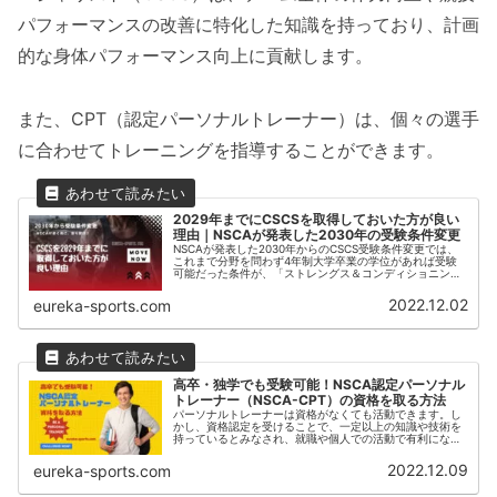
パフォーマンスの改善に特化した知識を持っており、計画
的な身体パフォーマンス向上に貢献します。
また、CPT（認定パーソナルトレーナー）は、個々の選手
に合わせてトレーニングを指導することができます。
2029年までにCSCSを取得しておいた方が良い
理由｜NSCAが発表した2030年の受験条件変更
NSCAが発表した2030年からのCSCS受験条件変更では、
これまで分野を問わず4年制大学卒業の学位があれば受験
可能だった条件が、「ストレングス＆コンディショニング
分野の専門学位」に限定されます。この変更により、資格
取得のためにはNSCA認定の教育プログラム修了が必須と
2022.12.02
eureka-sports.com
なり、従来よりも専門性が重視される形へ。既存の資格保
有者には影響はありませんが、今後CSCS取得を目指す方
は、学位要件が厳格化される前に取得を検討することが推
奨されます。
高卒・独学でも受験可能！NSCA認定パーソナル
トレーナー（NSCA-CPT）の資格を取る方法
パーソナルトレーナーは資格がなくても活動できます。し
かし、資格認定を受けることで、一定以上の知識や技術を
持っているとみなされ、就職や個人での活動で有利になり
ます。代表的な資格としてNSCA認定パーソナルトレーナ
ーがあります。今回はパーソナルトレーナーの資格取得方
2022.12.09
eureka-sports.com
法について紹介します。