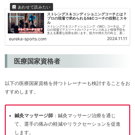
ストレングス＆コンディショニングコーチとは？
プロの現場で求められるS&Cコーチの役割とスキ
ル
ストレングス＆コンディショニング（S&C）コーチは、プ
ロの現場でアスリートのパフォーマンス向上と怪我予防を
支える重要な役割を担います。筋力や持久力の向上、柔軟
性の強化に必要な知識やスキル、プロチームで求められる
2024.11.11
eureka-sports.com
条件や資格を解説し、コーチとしてのキャリア構築に役立
つ情報を提供します。スポーツ科学を基盤にした専門的な
指導方法とその実践例を知りたい方に最適です。
医療国家資格者
以下の医療国家資格を持つトレーナーも検討することをお
すすめします。
鍼灸マッサージ師
：鍼灸マッサージ治療を通じ
て、選手の痛みの軽減やリラクセーションを促進
します。