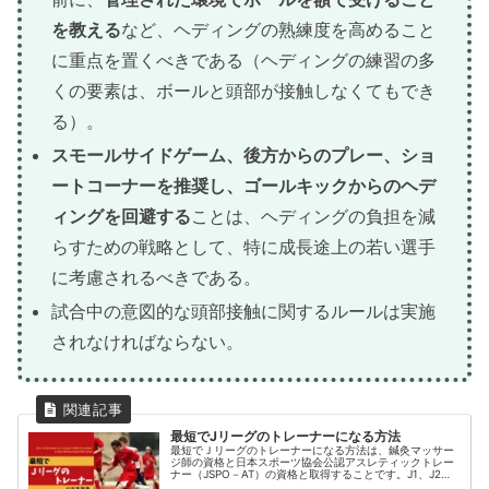
を教える
など、ヘディングの熟練度を高めること
に重点を置くべきである（ヘディングの練習の多
くの要素は、ボールと頭部が接触しなくてもでき
る）。
スモールサイドゲーム、後方からのプレー、ショ
ートコーナーを推奨し、ゴールキックからのヘデ
ィングを回避する
ことは、ヘディングの負担を減
らすための戦略として、特に成長途上の若い選手
に考慮されるべきである。
試合中の意図的な頭部接触に関するルールは実施
されなければならない。
最短でJリーグのトレーナーになる方法
最短でＪリーグのトレーナーになる方法は、鍼灸マッサー
ジ師の資格と日本スポーツ協会公認アスレティックトレー
ナー（JSPO－AT）の資格と取得することです。J1、J2の
トレーナー180名を対象とした調査で、111名が鍼灸師、78