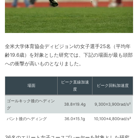
全米大学体育協会ディビジョンIの女子選手25名（平均年
齢19.6歳）を対象とした研究では、下記の場面が最も頭部
への衝撃が高いものとなりました。
ピーク直線加速
場面
ピーク回転加速度
度
ゴールキック後のヘディン
38.8±19.4g
9,300±3,900rad/s²
グ
パント後のヘディング
36.0±15.1g
10,100±4,800rad/s²
36名のエリート女子ユースプレーヤーを対象とした研究