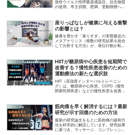
急性ウイルス性呼吸器感染症、抗生物質
の使用、帝王切開、肥満、受動喫煙への
暴露、アレルゲン感作などの回避可能な
危険因子に起因している可能性がありま
す。母乳育児と十分な出生前ビタミンD濃
座りっぱなしが健康に与える衝撃
論文まとめ
度は、喘息の発症を予防する可能性があ
の影響とは？
ります。この記事は喘息の危険因子の回
避方法について紹介していきます。
健康を脅かす「座りすぎ」の実態最近の
メタアナリシス（複数の研究結果を統合
して分析する方法）が、座位行動が私た
ちの健康にどのように影響を及ぼすかを
明らかにしました。この分析は、
1,331,468人を対象に、座っている時間や
HIITが糖尿病や心疾患を短期間で
論文まとめ
テレビ視聴と健康問題...
改善する？慢性疾患改善のための
運動療法の新たな選択肢
HIIT（高強度インターバルトレーニン
グ）は、糖尿病や心疾患、COPD（慢性
閉塞性肺疾患）などの慢性疾患を改善す
る効果が科学的に証明されています。こ
の記事では、最新研究を基にした具体的
な実践方法や健康効果について詳しく解
筋肉痛を早く解消するには？最新
論文まとめ
説します。
研究が示す回復のための方法
最新の研究論文をもとに筋肉痛の緩和方
法を科学的に解説しています。研究結果
に基づき、マッサージ、コンプレッショ
ンウェア、冷水浴、交代浴、クライオセ