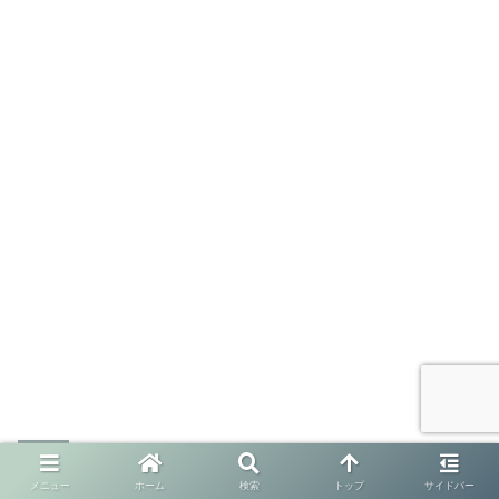
【野球】スイングスピードを上げたいな
ら重いバット、軽いバットの素振りは禁
メニュー
ホーム
検索
トップ
サイドバー