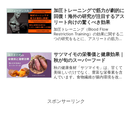
ラピー、ストレッチなどの具体的かつ効
果的な方法を紹介しています。運動後の
加圧トレーニングで筋力が劇的に
パフォーマンス向上
痛みやつらさを軽減し、効率的に回復す
回復！海外の研究が注目するアス
るためのポイントが隠されています。
リート向けの驚くべき効果
加圧トレーニング（Blood Flow
Restriction Training）の効果に関する二
つの研究をもとに、アスリートの筋力回
復やパフォーマンス向上に与える驚くべ
き効果を紹介しています。アスリートの
リハビリや筋力向上、注意点を解説して
サツマイモの栄養価と健康効果｜
論文まとめ
います。
秋が旬のスーパーフード
秋の健康食材「サツマイモ」は、甘くて
美味しいだけでなく、豊富な栄養素を含
んでいます。食物繊維が腸内環境を改善
し、免疫力を高めるビタミンA（β-カロ
テン）やビタミンCも豊富。カリウムは血
圧管理に役立ち、抗酸化作用で老化や病
気の予防に貢献します。秋から冬にかけ
て、サツマイモを積極的に取り入れるこ
スポンサーリンク
とで、健康維持が期待できます。シンプ
ルな調理法で栄養を逃さず、皮ごと楽し
むのがオススメです。サツマイモで、旬
の味わいと健康を手に入れましょう。