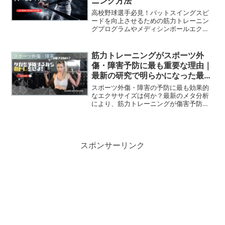
ニング方法
高校野球選手必見！バットスイングスピ
ードを向上させるための筋力トレーニン
グプログラムやメディシンボールエクサ
サイズの方法を紹介しています。体幹回
旋力や下半身筋力を強化し、打撃力をア
ップさせる実践的なトレーニング法を解
筋力トレーニングがスポーツ外
スポーツ外傷・障害
説しています。
傷・障害予防に最も重要な理由｜
最新の研究で明らかになった最適
なケガの予防法
スポーツ外傷・障害の予防に最も効果的
なエクササイズは何か？最新のメタ分析
により、筋力トレーニングが傷害予防に
最も有効であることが示されました。一
方で、ストレッチには予防効果が見られ
ないとの結果も。この研究が示唆する、
スポーツ外傷・障害を減らすための具体
的な方法とは？この記事でその詳細を解
スポンサーリンク
説します。