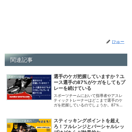
ひゅー
関連記事
選手のケガ把握していますか？ユ
スポーツ現場
ース選手の87%がケガをしてもプ
レーを続けている
スポーツチームにおいて指導者やアスレ
ティックトレーナーはどこまで選手のケ
ガを把握しているのでしょうか。87％の
選手が「ケガを隠してプレーを続けた経
験がある」と回答しています。また選手
の４人に１人は、ケガを隠してプレーを
スティッキングポイントを超え
トレーニング基本の「き」
続けることが「とてもよくある／よくあ
ろ！フルレンジとパーシャルレッ
る」と回答しています。今回はニュージ