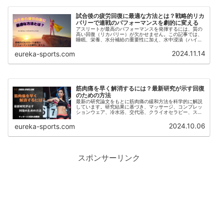
試合後の疲労回復に最適な方法とは？戦略的リカ
バリーで連戦のパフォーマンスを劇的に変える
アスリートが最高のパフォーマンスを発揮するには、質の
高い回復（リカバリー）が欠かせません。この記事では、
睡眠、栄養、水分補給の重要性に加え、水中浸漬（ハイド
ロセラピー）や着圧ウェアなどによるリカバリー戦略も紹
介し、最適な回復方法を紹介しています。
2024.11.14
eureka-sports.com
筋肉痛を早く解消するには？最新研究が示す回復
のための方法
最新の研究論文をもとに筋肉痛の緩和方法を科学的に解説
しています。研究結果に基づき、マッサージ、コンプレッ
ションウェア、冷水浴、交代浴、クライオセラピー、スト
レッチなどの具体的かつ効果的な方法を紹介しています。
運動後の痛みやつらさを軽減し、効率的に回復するための
2024.10.06
eureka-sports.com
ポイントが隠されています。
スポンサーリンク