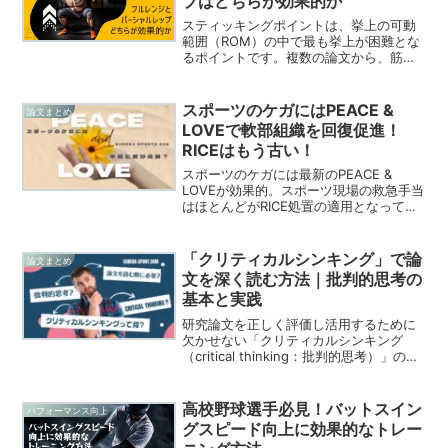
プはどちらが効果的か
ーランドの研究を紹介します。
スティッキングポイントは、挙上の可動
範囲（ROM）の中で最も挙上が困難とな
るポイントです。複数の論文から、筋肥
大、筋力、パワーの要素においてパーシ
ャルレップと比較してフルレンジの方が
トレーニング効果が大きいことがわかっ
スポーツのケガにはPEACE &
論文まとめ
ています。スティッキングポイントによ
LOVEで軟部組織を回復促進！
り、トレーニングの安全性や効果が保証
RICEはもう古い！
されているといっても過言ではありませ
ん。
スポーツのケガには最新のPEACE &
LOVEが効果的。スポーツ現場の救急手当
はほとんどがRICE処置の適用となってい
ます。現在はPEACE & LOVEという対処
方法が主流になりつつあります。平和と
愛がなぜ必要？今回は軟部組織損傷を回
「クリティカルシンキング」で論
論文まとめ
復させる新常識、PEACE ＆ LOVEについ
文を深く読む方法｜批判的思考の
て紹介していきます。
基本と実践
研究論文を正しく評価し活用するために
欠かせない「クリティカルシンキング
（critical thinking：批判的思考）」の基
本と実践方法を解説します。Edward
Glaserの理論を基に、具体的なスキルや
論文を読む際のポイントを紹介していま
高校野球選手必見！バットスイン
パフォーマンス向上
す。
グスピード向上に効果的なトレー