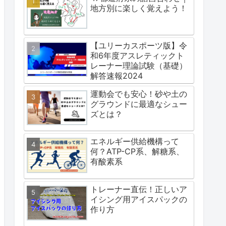
地方別に楽しく覚えよう！
【ユリーカスポーツ版】令
和6年度アスレティックト
レーナー理論試験（基礎）
解答速報2024
運動会でも安心！砂や土の
グラウンドに最適なシュー
ズとは？
エネルギー供給機構って
何？ATP-CP系、解糖系、
有酸素系
トレーナー直伝！正しいア
イシング用アイスパックの
作り方