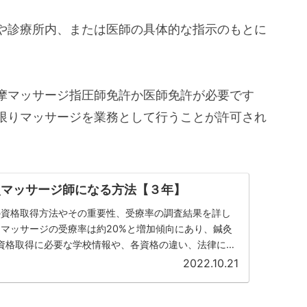
や診療所内、または医師の具体的な指示のもとに
摩マッサージ指圧師免許か医師免許が必要です
限りマッサージを業務として行うことが許可され
灸マッサージ師になる方法【３年】
の資格取得方法やその重要性、受療率の調査結果を詳し
マッサージの受療率は約20%と増加傾向にあり、鍼灸
資格取得に必要な学校情報や、各資格の違い、法律につ
のキャリア形成に役立つ内容が満載です。鍼灸マッサー
2022.10.21
必要性についても説明しており、業界を目指す方必見の
。