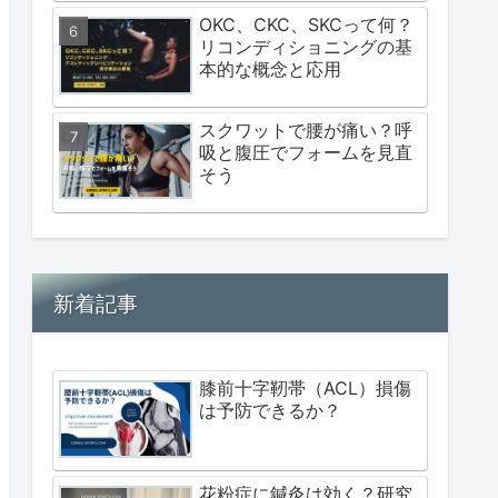
OKC、CKC、SKCって何？
リコンディショニングの基
本的な概念と応用
スクワットで腰が痛い？呼
吸と腹圧でフォームを見直
そう
新着記事
膝前十字靭帯（ACL）損傷
は予防できるか？
花粉症に鍼灸は効く？研究