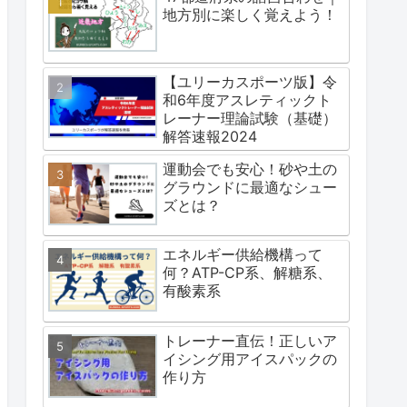
地方別に楽しく覚えよう！
【ユリーカスポーツ版】令
和6年度アスレティックト
レーナー理論試験（基礎）
解答速報2024
運動会でも安心！砂や土の
グラウンドに最適なシュー
ズとは？
エネルギー供給機構って
何？ATP-CP系、解糖系、
有酸素系
トレーナー直伝！正しいア
イシング用アイスパックの
作り方