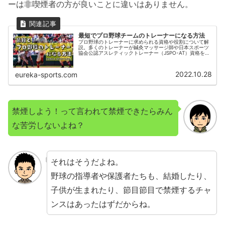
ーは非喫煙者の方が良いことに違いはありません。
最短でプロ野球チームのトレーナーになる方法
プロ野球のトレーナーに求められる資格や役割について解
説。多くのトレーナーが鍼灸マッサージ師や日本スポーツ
協会公認アスレティックトレーナー（JSPO-AT）資格を保
有し、その重要性が年々高まっています。球団が公募を通
じて多様な人材を募集する背景と、疲労回復やコンディシ
ョン管理における鍼灸マッサージ師の重要な役割について
2022.10.28
eureka-sports.com
詳しく紹介します。
禁煙しよう！って言われて禁煙できたらみん
な苦労しないよね？
それはそうだよね。
野球の指導者や保護者たちも、結婚したり、
子供が生まれたり、節目節目で禁煙するチャ
ンスはあったはずだからね。