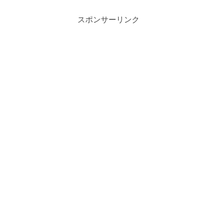
テートメント（2018）を基に、管理者・
監督・運営が整えるべき制度、運用、文
化を具体化。連絡ルール、代替カバー、
スポンサーリンク
業務量調整、メンタリングまで、明日か
ら使えるチェックリスト付きで解説しま
す。