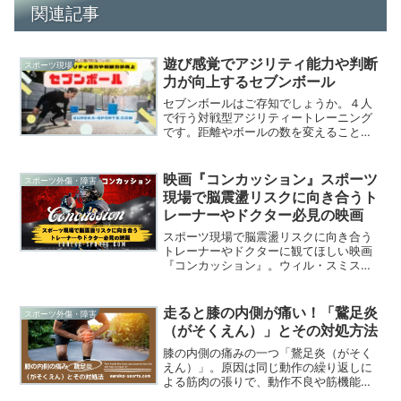
関連記事
遊び感覚でアジリティ能力や判断
スポーツ現場
力が向上するセブンボール
セブンボールはご存知でしょうか。４人
で行う対戦型アジリティートレーニング
です。距離やボールの数を変えること
で、いろいろな体力要素を向上させるこ
とができます。ウォームアップやトレー
ニングなど、様々な場面で活用できま
映画『コンカッション』スポーツ
スポーツ外傷・障害
す。今回は、セブンボールのルールを紹
現場で脳震盪リスクに向き合うト
介していきます。
レーナーやドクター必見の映画
スポーツ現場で脳震盪リスクに向き合う
トレーナーやドクターに観てほしい映画
『コンカッション』。ウィル・スミス主
演の実話で、引退したNFL選手の脳震盪
問題を明らかにしたオマル医師が、NFL
やファンの抗議や対立に直面し、圧力や
走ると膝の内側が痛い！「鵞足炎
スポーツ外傷・障害
脅迫にあいながらも、選手を守るために
（がそくえん）」とその対処方法
懸命に戦う姿が描かれます。Prime
Videoで視聴が可能です。
膝の内側の痛みの一つ「鵞足炎（がそく
えん）」。原因は同じ動作の繰り返しに
よる筋肉の張りで、動作不良や筋機能の
低下もリスクになります。鵞足炎の急性