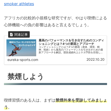
smoker athletes
アフリカの比較的小規模な研究ですが、やはり喫煙による
心肺機能への負の影響はあると言えるでしょう。
最高のパフォーマンスを引き出すためのコンディ
ショニングとは？4つの要因とアプローチ
コンディショニングとは？4つの要因（身体、環境、精
神、戦術）から最高のパフォーマンスを引き出すための最
新アプローチを解説。競技成績向上とケガ予防を目指し、
柔道の受け身やスポーツ科学の知見を活かしたトレーニン
グ方法を紹介。最適なコンディショニング戦略を学びまし
2022.10.20
eureka-sports.com
ょう。
禁煙しよう
喫煙習慣のある人は、まずは
禁煙外来を受診してみましょ
う
。