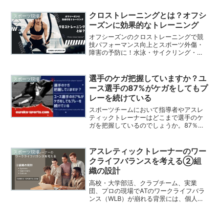
期の対処法や、ストレッチ、スポーツ復
帰の前に確認すべきことも紹介します。
クロストレーニングとは？オフシ
スポーツ現場
ーズンに効果的なトレーニング
オフシーズンのクロストレーニングで競
技パフォーマンス向上とスポーツ外傷・
障害の予防に！水泳・サイクリング・ウ
ェイトトレーニングなど、多様な種目で
競技特性に合わせた最適なトレーニング
方法を解説。目的別の選び方や注意点も
選手のケガ把握していますか？ユ
スポーツ現場
詳しく紹介します。
ース選手の87%がケガをしてもプ
レーを続けている
スポーツチームにおいて指導者やアスレ
ティックトレーナーはどこまで選手のケ
ガを把握しているのでしょうか。87％の
選手が「ケガを隠してプレーを続けた経
験がある」と回答しています。また選手
の４人に１人は、ケガを隠してプレーを
アスレティックトレーナーのワー
スポーツ現場
続けることが「とてもよくある／よくあ
クライフバランスを考える②組
る」と回答しています。今回はニュージ
織の設計
ーランドの研究を紹介します。
高校・大学部活、クラブチーム、実業
団、プロの現場でATのワークライフバラ
ンス（WLB）が崩れる背景には、個人努
力では動かしにくい「組織の仕組み」が
あります。本記事はNATAのポジションス