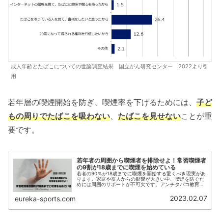
成人年齢とたばこについての世論調査結果 国立がん研究センター 2022より引
用
若年層の喫煙開始を防ぎ、喫煙率を下げるためには、
子ど
もの周りでたばこを吸わない
、
たばこを見せない
ことが重
要です。
若年者の周囲から喫煙者を排除せよ！常習喫煙者
の9割が18歳までに喫煙を始めている
若者の90％が18歳までに喫煙を開始する驚くべき現実があ
ります。家庭や友人からの影響が大きい中、喫煙を防ぐた
めには周囲のサポートが不可欠です。アンチタバコ教育や
禁煙外来の活用により、未来の喫煙者を減少させるための
具体的な対策について解説します。
2023.02.07
eureka-sports.com