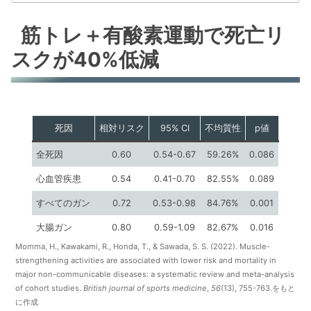
筋トレ＋有酸素運動で死亡リ
スクが40%低減
死因
相対リスク
95% CI
不均質性
p値
全死因
0.60
0.54-0.67
59.26%
0.086
心血管疾患
0.54
0.41-0.70
82.55%
0.089
すべてのガン
0.72
0.53-0.98
84.76%
0.001
大腸ガン
0.80
0.59-1.09
82.67%
0.016
Momma, H., Kawakami, R., Honda, T., & Sawada, S. S. (2022). Muscle-
strengthening activities are associated with lower risk and mortality in
major non-communicable diseases: a systematic review and meta-analysis
of cohort studies.
British journal of sports medicine
,
56
(13), 755-763.をもと
に作成