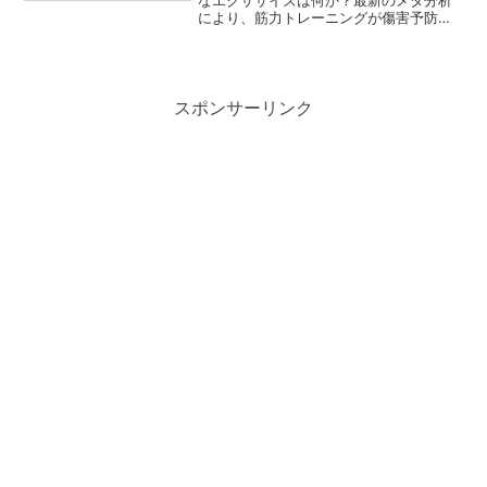
により、筋力トレーニングが傷害予防に
最も有効であることが示されました。一
方で、ストレッチには予防効果が見られ
ないとの結果も。この研究が示唆する、
スポーツ外傷・障害を減らすための具体
的な方法とは？この記事でその詳細を解
スポンサーリンク
説します。