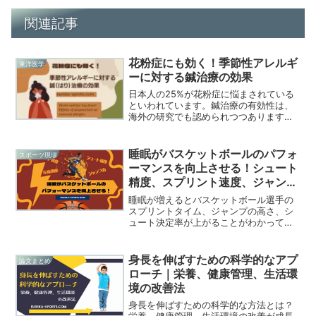
関連記事
花粉症にも効く！季節性アレルギ
東洋医学
ーに対する鍼治療の効果
日本人の25%が花粉症に悩まされている
といわれています。鍼治療の有効性は、
海外の研究でも認められつつあります。
思うように薬が服用できないアスリート
にとって、鍼治療は花粉症の症状を緩和
させるのに有効です。今回は花粉症に対
睡眠がバスケットボールのパフォ
スポーツ現場
する鍼治療の効果を紹介します。
ーマンスを向上させる！シュート
精度、スプリント速度、ジャンプ
力、反応速度が上がる！
睡眠が増えるとバスケットボール選手の
スプリントタイム、ジャンプの高さ、シ
ュート決定率が上がることがわかってい
ます。25件の研究論文から分析された
「睡眠とバスケットボールのパフォーマ
ンスについてのシステマティックレビュ
身長を伸ばすための科学的なアプ
論文まとめ
ー」について紹介していきます。コーチ
ローチ｜栄養、健康管理、生活環
ングスタッフやアスレティックトレーナ
境の改善法
ーは睡眠を練習の一環として最優先事項
として考えるべきです。
身長を伸ばすための科学的な方法とは？