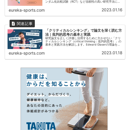
ンダム化比較試験（RCT）など信頼性の高い研究手法に加
え、コホートやアウトカム研究、縦断と横断研究など、そ
れぞれの特徴や信頼度も詳しく説明。医療現場での根拠に
2023.01.16
eureka-sports.com
基づく意思決定に役立つエビデンスの評価法を知るための
一助となる内容です。
「クリティカルシンキング」で論文を深く読む方
法｜批判的思考の基本と実践
研究論文を正しく評価し活用するために欠かせない「クリ
ティカルシンキング（critical thinking：批判的思考）」の
基本と実践方法を解説します。Edward Glaserの理論を基
に、具体的なスキルや論文を読む際のポイントを紹介して
います。
2023.01.18
eureka-sports.com