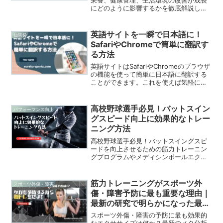
栄養、健康管理、生活環境の改善が成長
にどのように影響するかを徹底解説して
います。動物性たんぱく質摂取の重要性
やバランスの良い食事による感染症や疾
病の予防等、生活環境と身長の関係を知
英語サイトを一瞬で日本語に！
知恵袋
り、背を伸ばすためのアプローチ方法を
SafariやChromeで簡単に翻訳す
見つけましょう。
る方法
英語サイトはSafariやChromeのブラウザ
の機能を使って簡単に日本語に翻訳する
ことができます。これを使えば気軽に海
外の最新情報を収集したり、海外の通販
サイトから日本に取り寄せることもでき
ます。今回は、英語サイトを日本語でサ
高校野球選手必見！バットスイン
パフォーマンス向上
クサク読むためのブラウザの日本語翻訳
グスピード向上に効果的なトレー
機能の手順を紹介します。また、日本語
ニング方法
にならない時の対処法も紹介していま
す。
高校野球選手必見！バットスイングスピ
ードを向上させるための筋力トレーニン
グプログラムやメディシンボールエクサ
サイズの方法を紹介しています。体幹回
旋力や下半身筋力を強化し、打撃力をア
ップさせる実践的なトレーニング法を解
筋力トレーニングがスポーツ外
スポーツ外傷・障害
説しています。
傷・障害予防に最も重要な理由｜
最新の研究で明らかになった最適
なケガの予防法
スポーツ外傷・障害の予防に最も効果的
なエクササイズは何か？最新のメタ分析