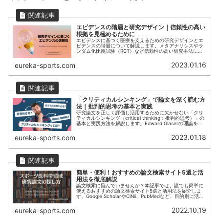
エビデンスの階層と研究デザイン｜信頼性の高い
根拠を見極めるために
エビデンスに基づく医療を支えるための研究デザインとエ
ビデンスの階層について解説します。メタアナリシスやラ
ンダム化比較試験（RCT）など信頼性の高い研究手法に加
え、コホートやアウトカム研究、縦断と横断研究など、そ
れぞれの特徴や信頼度も詳しく説明。医療現場での根拠に
2023.01.16
eureka-sports.com
基づく意思決定に役立つエビデンスの評価法を知るための
一助となる内容です。
「クリティカルシンキング」で論文を深く読む方
法｜批判的思考の基本と実践
研究論文を正しく評価し活用するために欠かせない「クリ
ティカルシンキング（critical thinking：批判的思考）」の
基本と実践方法を解説します。Edward Glaserの理論を基
に、具体的なスキルや論文を読む際のポイントを紹介して
います。
2023.01.18
eureka-sports.com
簡単・便利！おすすめの論文検索サイト5選と活
用法を徹底解説
論文検索に悩んでいませんか？本記事では、誰でも簡単に
使えるおすすめの論文検索サイト5選と活用法を紹介しま
す。Google ScholarやCiNii、PubMedなど、目的別に活用
方法を解説。学生や専門職の方が効率的に情報収集できる
コツも伝授。論文検索の手間を減らして、知識の幅を広げ
2022.10.19
eureka-sports.com
ましょう！